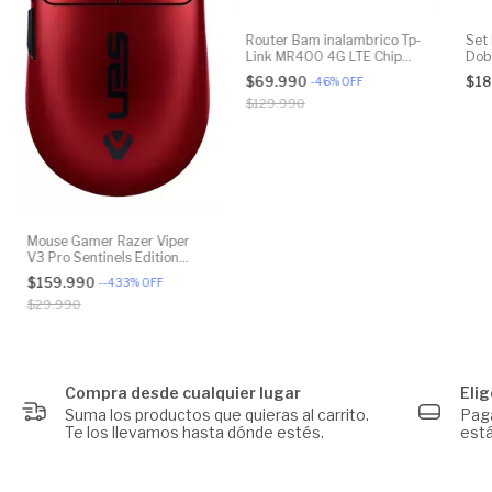
Es a prueba de agua: Sí
Router Bam inalambrico Tp-
Set 
Es inalámbrico: Sí
Link MR400 4G LTE Chip
Dobl
Wi-Fi 5 Dual Band AC1200
Dim
$69.990
$18
-
46
%
OFF
Condición del ítem: Nuevo
$129.990
Autonomía máxima de la batería: 18 h
Respuesta máxima en frecuencia: 20 kHz
Modelo: PartyBox Stage 320
Cantidad de micrófonos: 1
Mouse Gamer Razer Viper
V3 Pro Sentinels Edition
Potencia de salida (RMS): 240 W
Rojo
$159.990
-
-433
%
OFF
Tipos de alimentación: Batería
$29.990
Características del producto: Sin vencimiento
Cantidad de parlantes: 1
Compra desde cualquier lugar
Eli
Tipos de filtros del parlante: Activo
Suma los productos que quieras al carrito.
Paga
Te los llevamos hasta dónde estés.
est
Formato del parlante: Caja
Tipos de parlante: Subwoofer