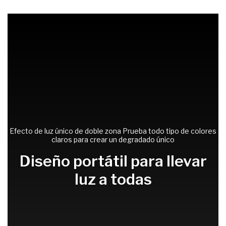
Voltaje: 220V
Peso: 17.4 kg
Ancho: 36 cm
Con base: Sí
Con Bluetooth: Sí
Con modo manos libres: Sí
Con controladores DJ integrados: Sí
Con función karaoke: Sí
Efecto de luz único de doble zona Prueba todo tipo de colores
claros para crear un degradado único
Con luces LED: Sí
Con micrófono: No
Diseño portátil para llevar
Con NFC: No
luz a todas
Con radio: No
Con efecto de voz: Sí
Con Wi-Fi: Sí